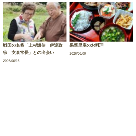
戦国の名将「上杉謙信 伊達政
果菜里庵のお料理
宗 支倉常長」との出会い
2026/06/09
2026/06/16
/
/
/
サイトポリシー
プライバシーポリシー
サイトマップ
お
問い合わせ
Copyright c 2019 NOUKA NO OYADO Association