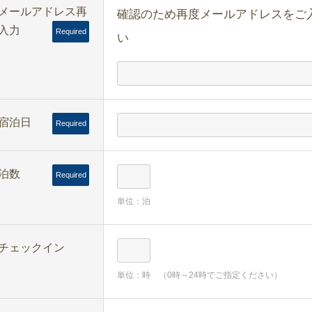
メールアドレス再
確認のため再度メールアドレスをご
入力
Required
い
宿泊日
Required
泊数
Required
単位：泊
チェックイン
単位：時 （0時～24時でご指定ください）