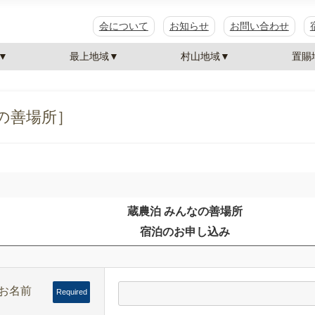
会について
お知らせ
お問い合わせ
▼
最上地域▼
村山地域▼
置賜
の善場所］
蔵農泊 みんなの善場所
宿泊のお申し込み
お名前
Required