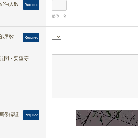
宿泊人数
Required
単位：名
部屋数
Required
質問・要望等
画像認証
Required