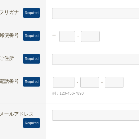
フリガナ
Required
郵便番号
〒
-
Required
ご住所
Required
電話番号
-
-
Required
例：123-456-7890
メールアドレス
Required