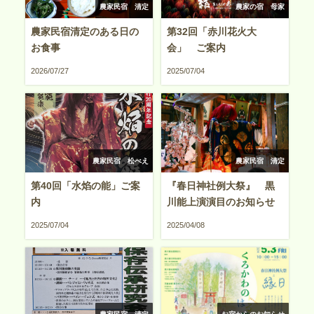
農家民宿 清定
農家の宿 母家
農家民宿清定のある日の
第32回「赤川花火大
お食事
会」 ご案内
2026/07/27
2025/07/04
農家民宿 松べえ
農家民宿 清定
第40回「水焰の能」ご案
『春日神社例大祭』 黒
内
川能上演演目のお知らせ
2025/07/04
2025/04/08