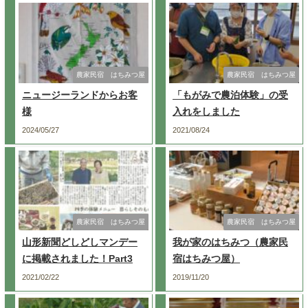
農家民宿 はちみつ屋
農家民宿 はちみつ屋
ニュージーランドからお客
「もがみで農泊体験」の受
様
入れをしました
2024/05/27
2021/08/24
農家民宿 はちみつ屋
農家民宿 はちみつ屋
山形新聞どしどしマンデー
我が家のはちみつ（農家民
に掲載されました！Part3
宿はちみつ屋）
2021/02/22
2019/11/20