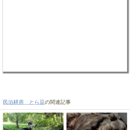
民泊耕房 とら豆
の関連記事