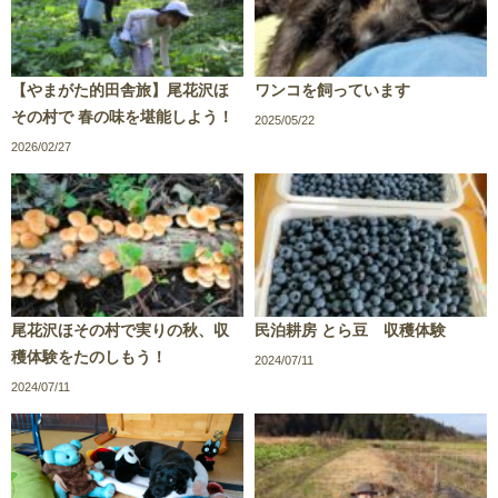
【やまがた的田舎旅】尾花沢ほ
ワンコを飼っています
その村で 春の味を堪能しよう！
2025/05/22
2026/02/27
尾花沢ほその村で実りの秋、収
民泊耕房 とら豆 収穫体験
穫体験をたのしもう！
2024/07/11
2024/07/11