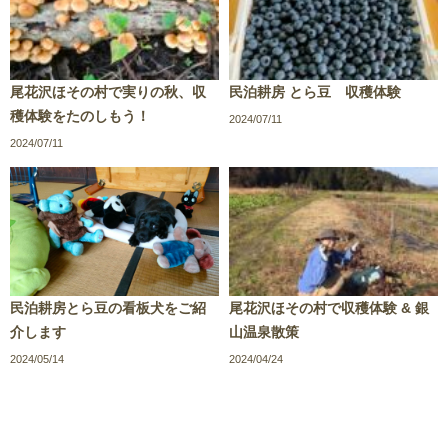
尾花沢ほその村で実りの秋、収
民泊耕房 とら豆 収穫体験
穫体験をたのしもう！
2024/07/11
2024/07/11
民泊耕房とら豆の看板犬をご紹
尾花沢ほその村で収穫体験 & 銀
介します
山温泉散策
2024/05/14
2024/04/24