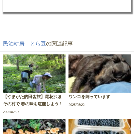
民泊耕房 とら豆
の関連記事
【やまがた的田舎旅】尾花沢ほ
ワンコを飼っています
その村で 春の味を堪能しよう！
2025/05/22
2026/02/27