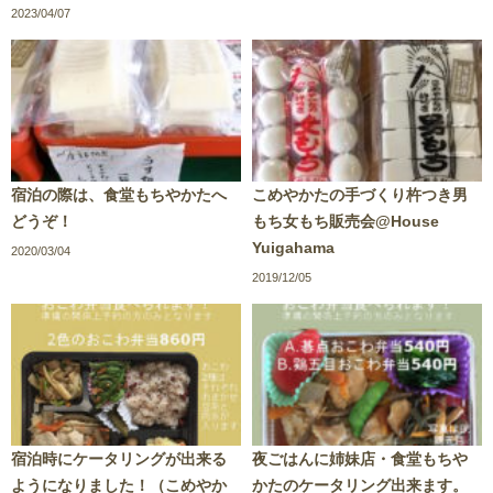
2023/04/07
宿泊の際は、食堂もちやかたへ
こめやかたの手づくり杵つき男
どうぞ！
もち女もち販売会@House
Yuigahama
2020/03/04
2019/12/05
宿泊時にケータリングが出来る
夜ごはんに姉妹店・食堂もちや
ようになりました！（こめやか
かたのケータリング出来ます。