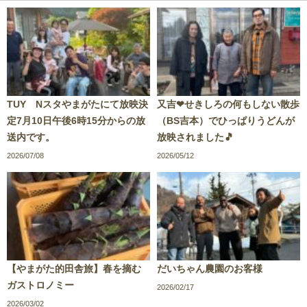
TUY Nスタやまがたにて放映決
又吉❤せきしろの何もしない散歩
定7月10日午後6時15分からの放
（BS吉本）でひっぱりうどんが
送内です。
放映されました🎵
2026/07/08
2026/05/12
【やまがた的田舎旅】春を摘む
だいちゃん農園のお客様
ガストロノミー
2026/02/17
2026/03/02