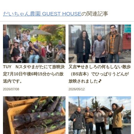
だいちゃん農園 GUEST HOUSE
の関連記事
TUY Nスタやまがたにて放映決
又吉❤せきしろの何もしない散歩
定7月10日午後6時15分からの放
（BS吉本）でひっぱりうどんが
送内です。
放映されました🎵
2026/07/08
2026/05/12