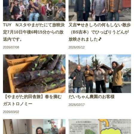
TUY Nスタやまがたにて放映決
又吉❤せきしろの何もしない散歩
定7月10日午後6時15分からの放
（BS吉本）でひっぱりうどんが
送内です。
放映されました🎵
2026/07/08
2026/05/12
【やまがた的田舎旅】春を摘む
だいちゃん農園のお客様
ガストロノミー
2026/02/17
2026/03/02