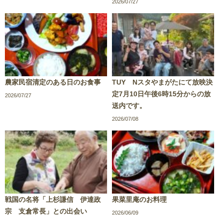
2026/07/27
農家民宿清定のある日のお食事
TUY Nスタやまがたにて放映決
定7月10日午後6時15分からの放
2026/07/27
送内です。
2026/07/08
戦国の名将「上杉謙信 伊達政
果菜里庵のお料理
宗 支倉常長」との出会い
2026/06/09